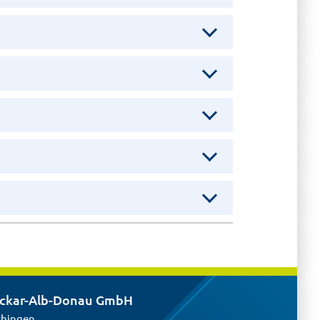
eckar-Alb-Donau GmbH
chingen