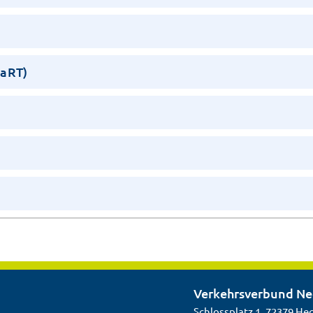
taRT)
Verkehrsverbund N
Schlossplatz 1, 72379 He