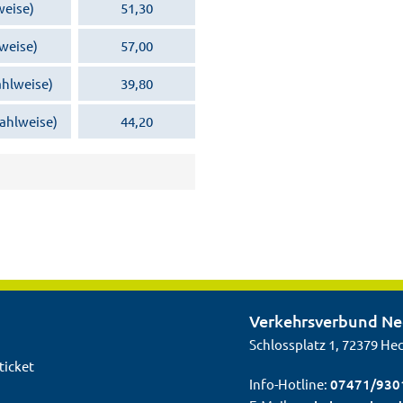
weise)
51,30
weise)
57,00
ahlweise)
39,80
ahlweise)
44,20
Verkehrsverbund N
Schlossplatz 1, 72379 He
ticket
Info-Hotline:
07471/930