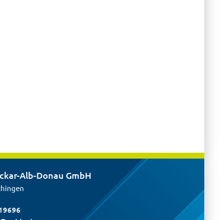
eckar-Alb-Donau GmbH
chingen
19696