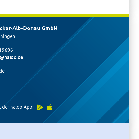
eckar-Alb-Donau GmbH
chingen
19696
d@
naldo.de
.de
t der naldo-App: