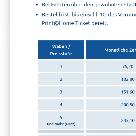
Bei Fahrten über den gewohnten Stad
Bestellfrist: bis einschl. 10. des Vor
Print@Home-Ticket bereit.
Waben /
Monatliche Za
Preisstufe
1
75,20
2
102,80
3
151,60
4
200,50
5
245,10
und mehr (Netz)