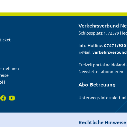
Verkehrsverbund N
Schlossplatz 1, 72379 He
ticket
Info-Hotline:
07471/930
E-Mail:
verkehrsverbun
Freizeitportal naldoland
ternehmen
Newsletter abonnieren
reise
mbH
Abo-Betreuung
Unterwegs informiert mi
Rechtliche Hinweise